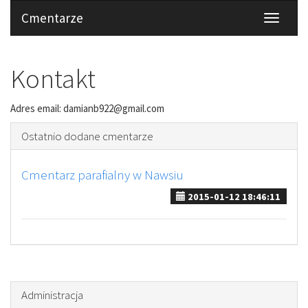
Cmentarze
Toggle
navigati
Kontakt
Adres email: damianb922@gmail.com
Ostatnio dodane cmentarze
Cmentarz parafialny w Nawsiu
2015-01-12 18:46:11
Administracja